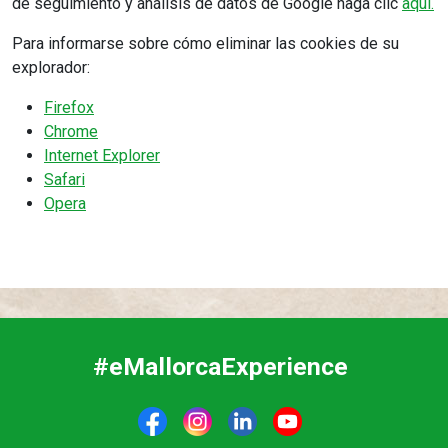
de seguimiento y análisis de datos de Google haga clic
aquí.
Para informarse sobre cómo eliminar las cookies de su
explorador:
Firefox
Chrome
Internet Explorer
Safari
Opera
#eMallorcaExperience
F
I
L
Y