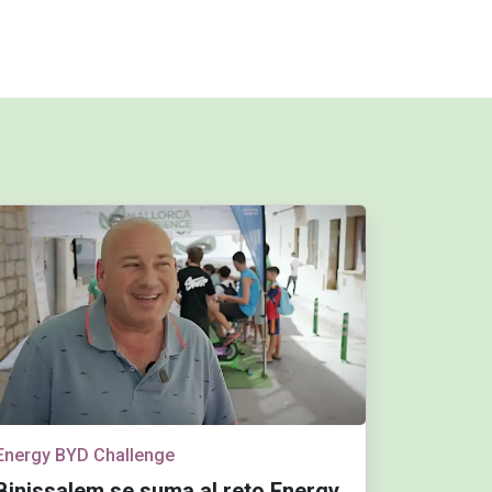
Energy BYD Challenge
Binissalem se suma al reto Energy