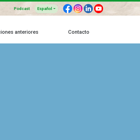
F
I
L
Y
Español
Podcast
ciones anteriores
Contacto