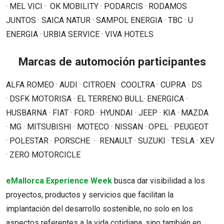
· MEL VICI · OK MOBILITY · PODARCIS · RODAMOS
JUNTOS · SAICA NATUR · SAMPOL ENERGIA · TBC · U
ENERGIA · URBIA SERVICE · VIVA HOTELS
Marcas de automoción participantes
ALFA ROMEO · AUDI · CITROEN · COOLTRA · CUPRA · DS
· DSFK MOTORISA · EL TERRENO BULL· ENERGICA ·
HUSBARNA · FIAT · FORD · HYUNDAI · JEEP · KIA · MAZDA
· MG · MITSUBISHI · MOTECO · NISSAN · OPEL · PEUGEOT
· POLESTAR · PORSCHE · RENAULT · SUZUKI · TESLA · XEV
· ZERO MOTORCICLE
eMallorca Experience Week
busca dar visibilidad a los
proyectos, productos y servicios que facilitan la
implantación del desarrollo sostenible, no solo en los
aspectos referentes a la vida cotidiana, sino también en